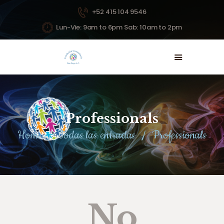
+52 415 104 9546
Lun-Vie: 9am to 6pm Sab: 10am to 2pm
INICIO
NOSOTROS
PROYECTOS
NOTICIAS
Professionals
DONAR
Home
Todas las entradas
Professionals
CONTACTO
No