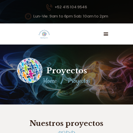
+52 415 104 9546
Lun-Vie: 9am to 6pm Sab: 10am to 2pm
INICIO
NOSOTROS
PROYECTOS
NOTICIAS
Proyectos
DONAR
Home
Proyectos
CONTACTO
Nuestros proyectos