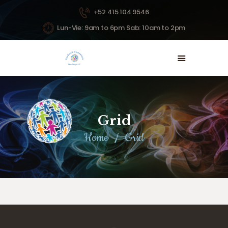
+52 415 104 9546
Lun-Vie: 9am to 6pm Sab: 10am to 2pm
INICIO
NOSOTROS
PROYECTOS
NOTICIAS
Grid
DONAR
Home
Grid
CONTACTO