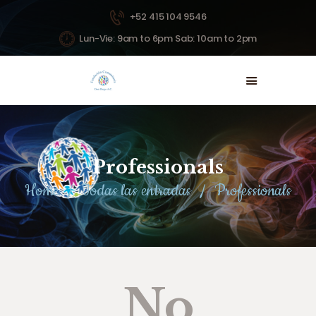
+52 415 104 9546
Lun-Vie: 9am to 6pm Sab: 10am to 2pm
INICIO
NOSOTROS
PROYECTOS
NOTICIAS
Professionals
DONAR
Home
Todas las entradas
Professionals
CONTACTO
No