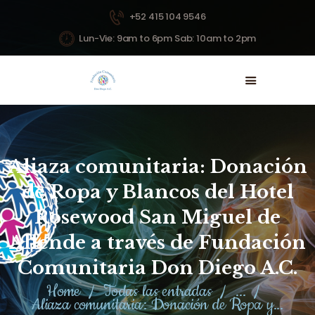
+52 415 104 9546
Lun-Vie: 9am to 6pm Sab: 10am to 2pm
INICIO
NOSOTROS
PROYECTOS
NOTICIAS
Aliaza comunitaria: Donación
DONAR
de Ropa y Blancos del Hotel
CONTACTO
Rosewood San Miguel de
Allende a través de Fundación
Comunitaria Don Diego A.C.
Home
Todas las entradas
...
Aliaza comunitaria: Donación de Ropa y...