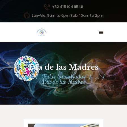
+52 415 104 9546
Lun-Vie: 9am to 6pm Sab: 10am to 2pm
INICIO
NOSOTROS
PROYECTOS
NOTICIAS
Día de las Madres
DONAR
Home
Todas las entradas
...
CONTACTO
Día de las Madres